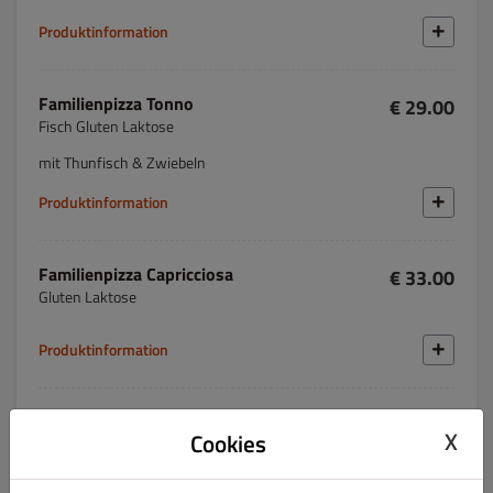
Produktinformation
Familienpizza Tonno
€ 29.00
Fisch Gluten Laktose
mit Thunfisch & Zwiebeln
Produktinformation
Familienpizza Capricciosa
€ 33.00
Gluten Laktose
Produktinformation
Familienpizza Vegetarisch
€ 31.00
X
Cookies
Gluten Laktose
mit Champignons, Paprika, Zwiebel, Peperoni & Mais