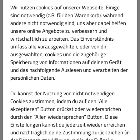
Wir nutzen cookies auf unserer Webseite. Einige
Produktinformation
sind notwendig (z.B. für den Warenkorb), während
andere nicht notwendig sind, uns aber dabei helfen
Familienpizza Hollandaise
€ 31.00
unsere online Angebote zu verbessern und
Gluten Laktose
wirtschaftlich zu arbeiten. Das Einverständnis
mit Hollandaise Sauce
umfass alle vorausgewählten, oder von dir
ausgewählten, cookies und die zugehörige
Produktinformation
Speicherung von Informationen auf deinem Gerät
und das nachfolgende Auslesen und verarbeiten der
Familienpizza, Sucuk
€ 31.00
persönlichen Daten.
Gluten Laktose
Du kannst der Nutzung von nicht notwendigen
Sucuk mit Zwiebeln
Cookies zustimmen, indem du auf den "Alle
Produktinformation
akzeptieren" Button drückst oder wiedersprichen
durch den "Allen wiedersprechen" Button. Diese
Einstellungen kannst du jederzeit wieder erreichen
und nachträglich deine Zustimmung zurück ziehen (in