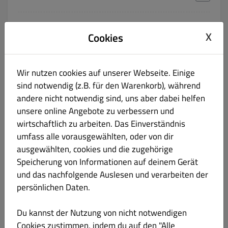
66a. Hollandaise Schnitzel
€ 12.50
X
Cookies
Gluten Laktose Eier
mit Sauce Hollandaise
Wir nutzen cookies auf unserer Webseite. Einige
Produktinformation
sind notwendig (z.B. für den Warenkorb), während
andere nicht notwendig sind, uns aber dabei helfen
66b. Hawaii Schnitzel
€ 13.50
unsere online Angebote zu verbessern und
Gluten Laktose Eier
wirtschaftlich zu arbeiten. Das Einverständnis
mit Schinken, Ananas Käse überbacken
umfass alle vorausgewählten, oder von dir
ausgewählten, cookies und die zugehörige
Produktinformation
Speicherung von Informationen auf deinem Gerät
und das nachfolgende Auslesen und verarbeiten der
66c. Brokkoli Schnizzel
€ 13.50
persönlichen Daten.
Gluten Laktose Eier
Du kannst der Nutzung von nicht notwendigen
mit Brokkoli und Hollandaise Sauce überbakcen
Cookies zustimmen, indem du auf den "Alle