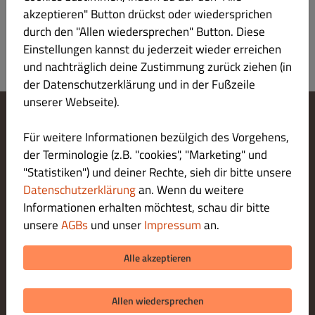
Produktinformation
akzeptieren" Button drückst oder wiedersprichen
durch den "Allen wiedersprechen" Button. Diese
Einstellungen kannst du jederzeit wieder erreichen
und nachträglich deine Zustimmung zurück ziehen (in
der Datenschutzerklärung und in der Fußzeile
unserer Webseite).
Cookie-Einstellungen ändern
Für weitere Informationen bezülgich des Vorgehens,
Kontaktiere uns
der Terminologie (z.B. "cookies", "Marketing" und
Datenschutzerklärung
"Statistiken") und deiner Rechte, sieh dir bitte unsere
Allgemeine Geschäftsbedingungen
Datenschutzerklärung
an. Wenn du weitere
Impressum
Informationen erhalten möchtest, schau dir bitte
LIEFERUNG ZAHLUNGSARTEN
unsere
AGBs
und unser
Impressum
an.
ZAHLUNGSARTEN BEI ABHOLUNG
Alle akzeptieren
Allen wiedersprechen