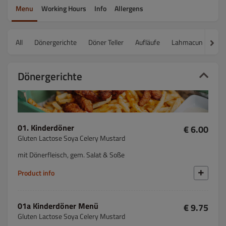
Menu
Working Hours
Info
Allergens
All
Dönergerichte
Döner Teller
Aufläufe
Lahmacun
Piz
Dönergerichte
01. Kinderdöner
€ 6.00
Gluten Lactose Soya Celery Mustard
mit Dönerfleisch, gem. Salat & Soße
Product info
01a Kinderdöner Menü
€ 9.75
Gluten Lactose Soya Celery Mustard